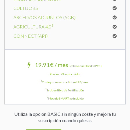
CULTIJOBS
ARCHIVOS ADJUNTOS (5GB)
3
AGRICULTURA 4.0
CONNECT (API)
19.91€ / mes
(cobro anual Total 239 € )
Precios IVA no incluido
1
Coste por usuario adicional 2€/mes
2
Incluye libro de fertilización
3
Módulo SMART no incluido
Utiliza la opción BASIC sin ningún coste y mejora tu
suscripción cuando quieras