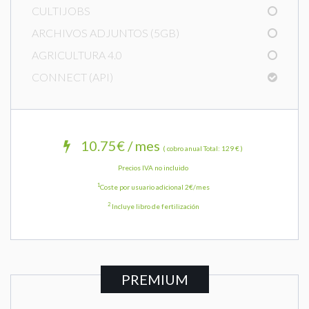
CULTIJOBS
ARCHIVOS ADJUNTOS (5GB)
AGRICULTURA 4.0
CONNECT (API)
10.75€ / mes
( cobro anual Total: 129 € )
Precios IVA no incluido
1
Coste por usuario adicional 2€/mes
2
Incluye libro de fertilización
PREMIUM